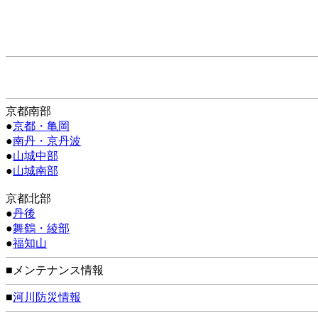
京都南部
●
京都・亀岡
●
南丹・京丹波
●
山城中部
●
山城南部
京都北部
●
丹後
●
舞鶴・綾部
●
福知山
■メンテナンス情報
■
河川防災情報