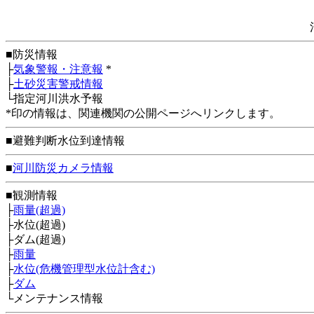
■防災情報
├
気象警報・注意報
*
├
土砂災害警戒情報
└指定河川洪水予報
*印の情報は、関連機関の公開ページへリンクします。
■避難判断水位到達情報
■
河川防災カメラ情報
■観測情報
├
雨量(超過)
├水位(超過)
├ダム(超過)
├
雨量
├
水位(危機管理型水位計含む)
├
ダム
└メンテナンス情報