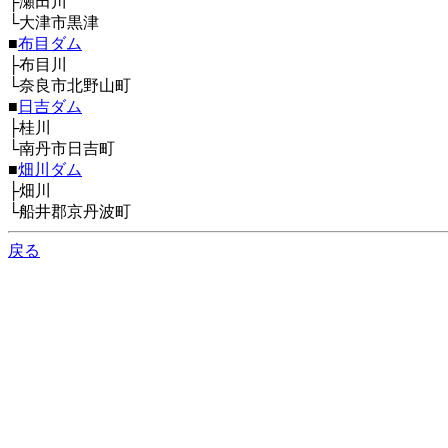
├瀬田川
└大津市黒津
■
布目ダム
├布目川
└奈良市北野山町
■
日吉ダム
├桂川
└南丹市日吉町
■
畑川ダム
├畑川
└船井郡京丹波町
戻る