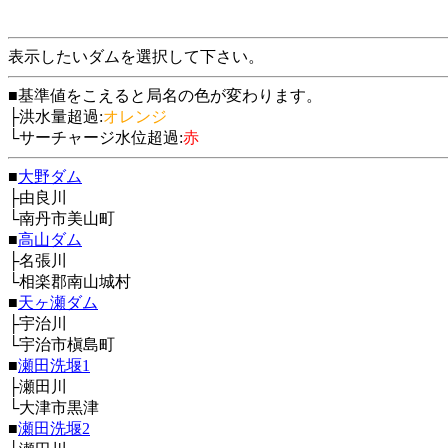
表示したいダムを選択して下さい。
■基準値をこえると局名の色が変わります。
├洪水量超過:
オレンジ
└サーチャージ水位超過:
赤
■
大野ダム
├由良川
└南丹市美山町
■
高山ダム
├名張川
└相楽郡南山城村
■
天ヶ瀬ダム
├宇治川
└宇治市槇島町
■
瀬田洗堰1
├瀬田川
└大津市黒津
■
瀬田洗堰2