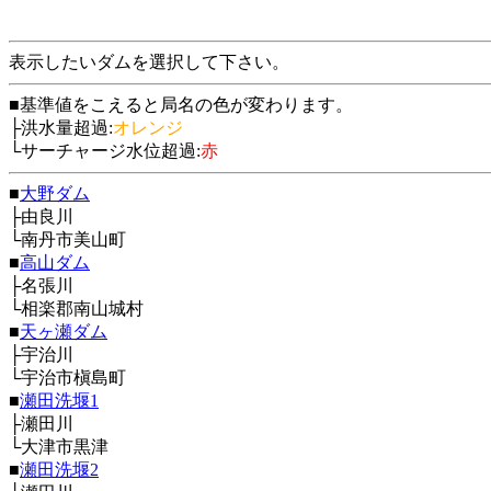
表示したいダムを選択して下さい。
■基準値をこえると局名の色が変わります。
├洪水量超過:
オレンジ
└サーチャージ水位超過:
赤
■
大野ダム
├由良川
└南丹市美山町
■
高山ダム
├名張川
└相楽郡南山城村
■
天ヶ瀬ダム
├宇治川
└宇治市槇島町
■
瀬田洗堰1
├瀬田川
└大津市黒津
■
瀬田洗堰2