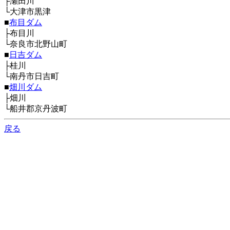
├瀬田川
└大津市黒津
■
布目ダム
├布目川
└奈良市北野山町
■
日吉ダム
├桂川
└南丹市日吉町
■
畑川ダム
├畑川
└船井郡京丹波町
戻る