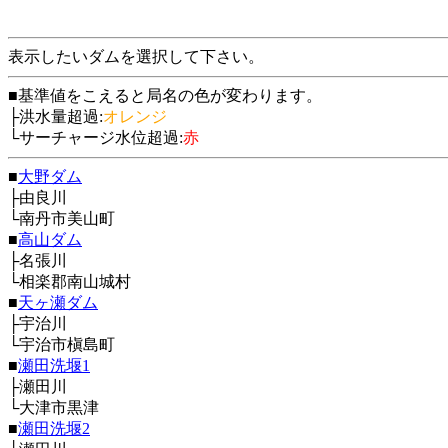
表示したいダムを選択して下さい。
■基準値をこえると局名の色が変わります。
├洪水量超過:
オレンジ
└サーチャージ水位超過:
赤
■
大野ダム
├由良川
└南丹市美山町
■
高山ダム
├名張川
└相楽郡南山城村
■
天ヶ瀬ダム
├宇治川
└宇治市槇島町
■
瀬田洗堰1
├瀬田川
└大津市黒津
■
瀬田洗堰2