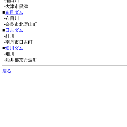
├瀬田川
└大津市黒津
■
布目ダム
├布目川
└奈良市北野山町
■
日吉ダム
├桂川
└南丹市日吉町
■
畑川ダム
├畑川
└船井郡京丹波町
戻る