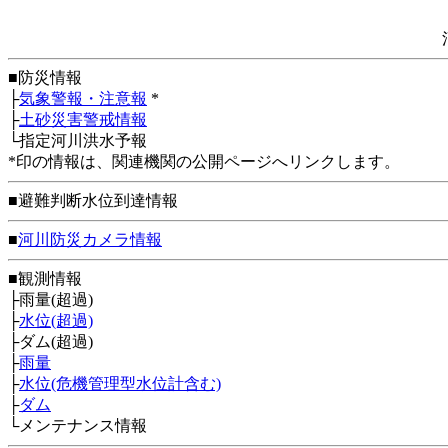
■防災情報
├
気象警報・注意報
*
├
土砂災害警戒情報
└指定河川洪水予報
*印の情報は、関連機関の公開ページへリンクします。
■避難判断水位到達情報
■
河川防災カメラ情報
■観測情報
├雨量(超過)
├
水位(超過)
├ダム(超過)
├
雨量
├
水位(危機管理型水位計含む)
├
ダム
└メンテナンス情報