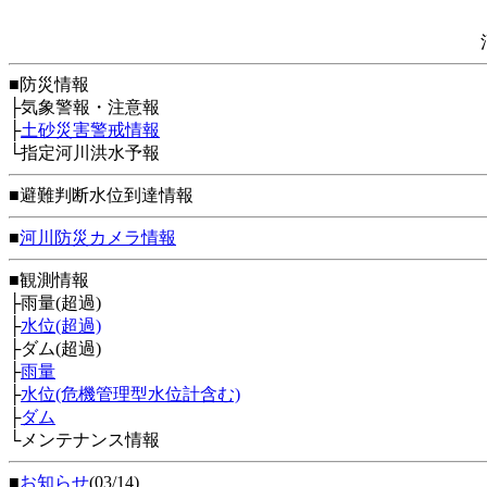
■防災情報
├気象警報・注意報
├
土砂災害警戒情報
└指定河川洪水予報
■避難判断水位到達情報
■
河川防災カメラ情報
■観測情報
├雨量(超過)
├
水位(超過)
├ダム(超過)
├
雨量
├
水位(危機管理型水位計含む)
├
ダム
└メンテナンス情報
■
お知らせ
(03/14)