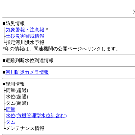
■防災情報
├
気象警報・注意報
*
├
土砂災害警戒情報
└指定河川洪水予報
*印の情報は、関連機関の公開ページへリンクします。
■避難判断水位到達情報
■
河川防災カメラ情報
■観測情報
├雨量(超過)
├水位(超過)
├ダム(超過)
├
雨量
├
水位(危機管理型水位計含む)
├
ダム
└メンテナンス情報