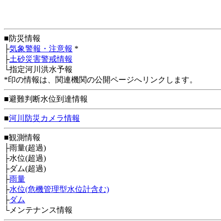
■防災情報
├
気象警報・注意報
*
├
土砂災害警戒情報
└指定河川洪水予報
*印の情報は、関連機関の公開ページへリンクします。
■避難判断水位到達情報
■
河川防災カメラ情報
■観測情報
├雨量(超過)
├水位(超過)
├ダム(超過)
├
雨量
├
水位(危機管理型水位計含む)
├
ダム
└メンテナンス情報