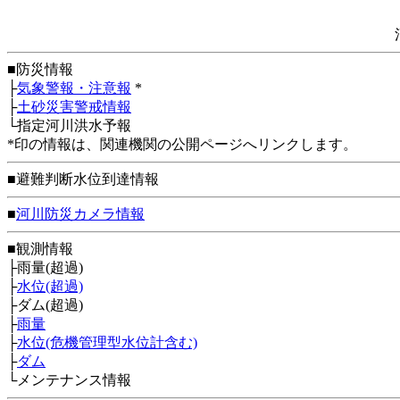
■防災情報
├
気象警報・注意報
*
├
土砂災害警戒情報
└指定河川洪水予報
*印の情報は、関連機関の公開ページへリンクします。
■避難判断水位到達情報
■
河川防災カメラ情報
■観測情報
├雨量(超過)
├
水位(超過)
├ダム(超過)
├
雨量
├
水位(危機管理型水位計含む)
├
ダム
└メンテナンス情報