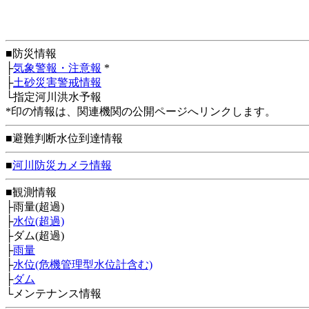
■防災情報
├
気象警報・注意報
*
├
土砂災害警戒情報
└指定河川洪水予報
*印の情報は、関連機関の公開ページへリンクします。
■避難判断水位到達情報
■
河川防災カメラ情報
■観測情報
├雨量(超過)
├
水位(超過)
├ダム(超過)
├
雨量
├
水位(危機管理型水位計含む)
├
ダム
└メンテナンス情報