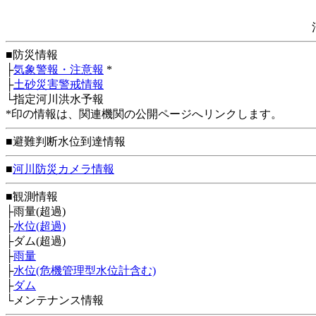
■防災情報
├
気象警報・注意報
*
├
土砂災害警戒情報
└指定河川洪水予報
*印の情報は、関連機関の公開ページへリンクします。
■避難判断水位到達情報
■
河川防災カメラ情報
■観測情報
├雨量(超過)
├
水位(超過)
├ダム(超過)
├
雨量
├
水位(危機管理型水位計含む)
├
ダム
└メンテナンス情報