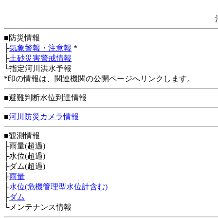
■防災情報
├
気象警報・注意報
*
├
土砂災害警戒情報
└指定河川洪水予報
*印の情報は、関連機関の公開ページへリンクします。
■避難判断水位到達情報
■
河川防災カメラ情報
■観測情報
├雨量(超過)
├水位(超過)
├ダム(超過)
├
雨量
├
水位(危機管理型水位計含む)
├
ダム
└メンテナンス情報