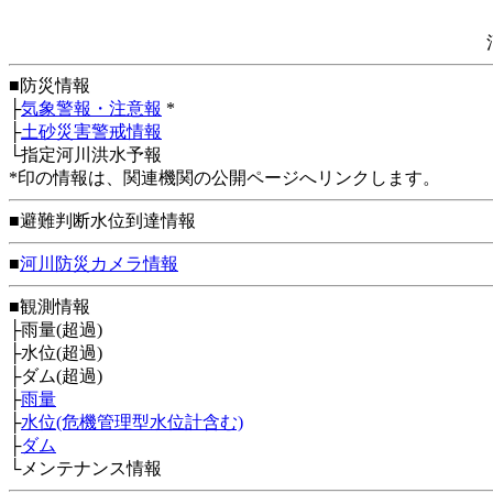
■防災情報
├
気象警報・注意報
*
├
土砂災害警戒情報
└指定河川洪水予報
*印の情報は、関連機関の公開ページへリンクします。
■避難判断水位到達情報
■
河川防災カメラ情報
■観測情報
├雨量(超過)
├水位(超過)
├ダム(超過)
├
雨量
├
水位(危機管理型水位計含む)
├
ダム
└メンテナンス情報