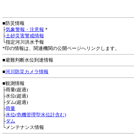
■防災情報
├
気象警報・注意報
*
├
土砂災害警戒情報
└指定河川洪水予報
*印の情報は、関連機関の公開ページへリンクします。
■避難判断水位到達情報
■
河川防災カメラ情報
■観測情報
├雨量(超過)
├水位(超過)
├ダム(超過)
├
雨量
├
水位(危機管理型水位計含む)
├
ダム
└メンテナンス情報