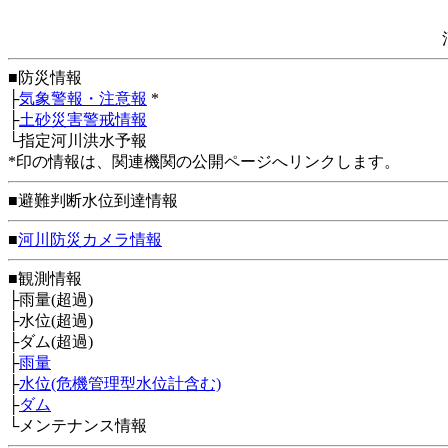
■防災情報
├
気象警報・注意報
*
├
土砂災害警戒情報
└指定河川洪水予報
*印の情報は、関連機関の公開ページへリンクします。
■避難判断水位到達情報
■
河川防災カメラ情報
■観測情報
├雨量(超過)
├水位(超過)
├ダム(超過)
├
雨量
├
水位(危機管理型水位計含む)
├
ダム
└メンテナンス情報