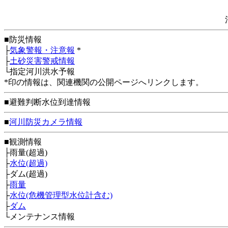
■防災情報
├
気象警報・注意報
*
├
土砂災害警戒情報
└指定河川洪水予報
*印の情報は、関連機関の公開ページへリンクします。
■避難判断水位到達情報
■
河川防災カメラ情報
■観測情報
├雨量(超過)
├
水位(超過)
├ダム(超過)
├
雨量
├
水位(危機管理型水位計含む)
├
ダム
└メンテナンス情報