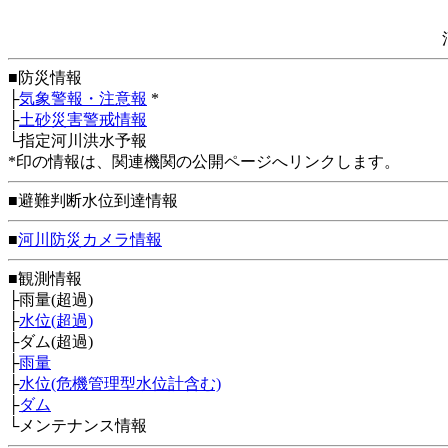
■防災情報
├
気象警報・注意報
*
├
土砂災害警戒情報
└指定河川洪水予報
*印の情報は、関連機関の公開ページへリンクします。
■避難判断水位到達情報
■
河川防災カメラ情報
■観測情報
├雨量(超過)
├
水位(超過)
├ダム(超過)
├
雨量
├
水位(危機管理型水位計含む)
├
ダム
└メンテナンス情報