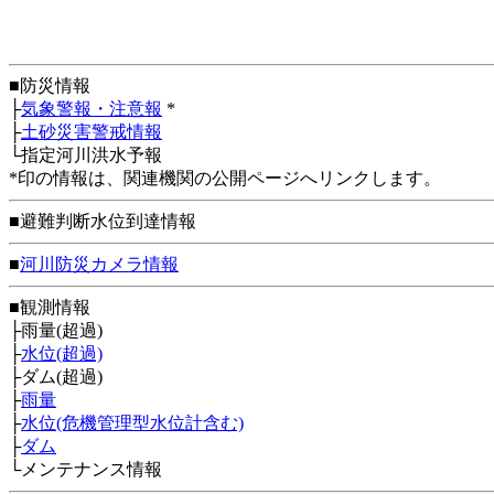
■防災情報
├
気象警報・注意報
*
├
土砂災害警戒情報
└指定河川洪水予報
*印の情報は、関連機関の公開ページへリンクします。
■避難判断水位到達情報
■
河川防災カメラ情報
■観測情報
├雨量(超過)
├
水位(超過)
├ダム(超過)
├
雨量
├
水位(危機管理型水位計含む)
├
ダム
└メンテナンス情報