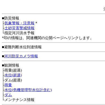
■防災情報
├
気象警報・注意報
*
├
土砂災害警戒情報
└指定河川洪水予報
*印の情報は、関連機関の公開ページへリンクします。
■避難判断水位到達情報
■
河川防災カメラ情報
■観測情報
├雨量(超過)
├
水位(超過)
├ダム(超過)
├
雨量
├
水位(危機管理型水位計含む)
├
ダム
└メンテナンス情報