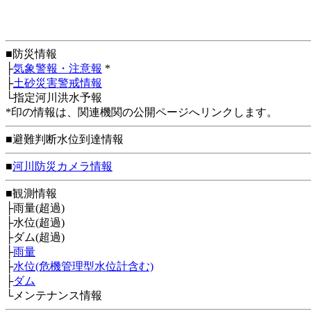
■防災情報
├
気象警報・注意報
*
├
土砂災害警戒情報
└指定河川洪水予報
*印の情報は、関連機関の公開ページへリンクします。
■避難判断水位到達情報
■
河川防災カメラ情報
■観測情報
├雨量(超過)
├水位(超過)
├ダム(超過)
├
雨量
├
水位(危機管理型水位計含む)
├
ダム
└メンテナンス情報