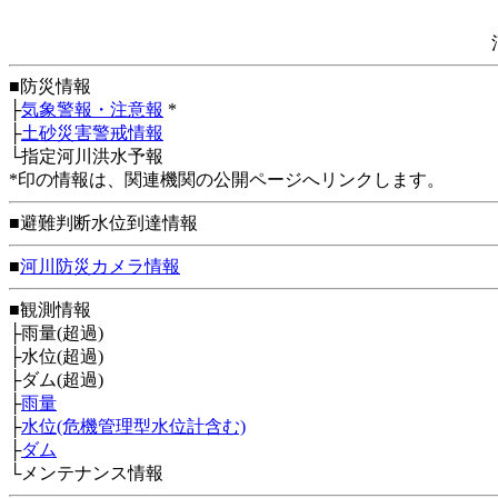
■防災情報
├
気象警報・注意報
*
├
土砂災害警戒情報
└指定河川洪水予報
*印の情報は、関連機関の公開ページへリンクします。
■避難判断水位到達情報
■
河川防災カメラ情報
■観測情報
├雨量(超過)
├水位(超過)
├ダム(超過)
├
雨量
├
水位(危機管理型水位計含む)
├
ダム
└メンテナンス情報