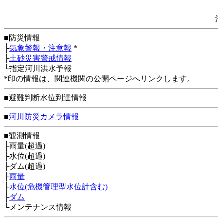
■防災情報
├
気象警報・注意報
*
├
土砂災害警戒情報
└指定河川洪水予報
*印の情報は、関連機関の公開ページへリンクします。
■避難判断水位到達情報
■
河川防災カメラ情報
■観測情報
├雨量(超過)
├水位(超過)
├ダム(超過)
├
雨量
├
水位(危機管理型水位計含む)
├
ダム
└メンテナンス情報