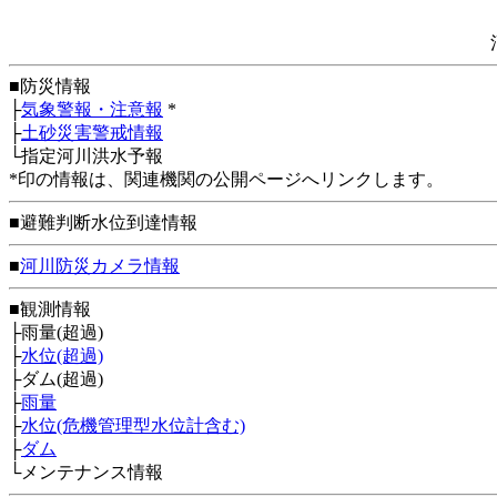
■防災情報
├
気象警報・注意報
*
├
土砂災害警戒情報
└指定河川洪水予報
*印の情報は、関連機関の公開ページへリンクします。
■避難判断水位到達情報
■
河川防災カメラ情報
■観測情報
├雨量(超過)
├
水位(超過)
├ダム(超過)
├
雨量
├
水位(危機管理型水位計含む)
├
ダム
└メンテナンス情報