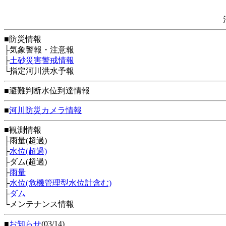
■防災情報
├気象警報・注意報
├
土砂災害警戒情報
└指定河川洪水予報
■避難判断水位到達情報
■
河川防災カメラ情報
■観測情報
├雨量(超過)
├
水位(超過)
├ダム(超過)
├
雨量
├
水位(危機管理型水位計含む)
├
ダム
└メンテナンス情報
■
お知らせ
(03/14)