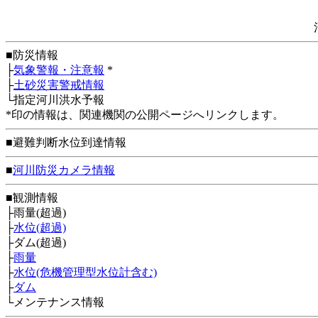
■防災情報
├
気象警報・注意報
*
├
土砂災害警戒情報
└指定河川洪水予報
*印の情報は、関連機関の公開ページへリンクします。
■避難判断水位到達情報
■
河川防災カメラ情報
■観測情報
├雨量(超過)
├
水位(超過)
├ダム(超過)
├
雨量
├
水位(危機管理型水位計含む)
├
ダム
└メンテナンス情報