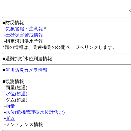
■防災情報
├
気象警報・注意報
*
├
土砂災害警戒情報
└指定河川洪水予報
*印の情報は、関連機関の公開ページへリンクします。
■避難判断水位到達情報
■
河川防災カメラ情報
■観測情報
├雨量(超過)
├
水位(超過)
├ダム(超過)
├
雨量
├
水位(危機管理型水位計含む)
├
ダム
└メンテナンス情報