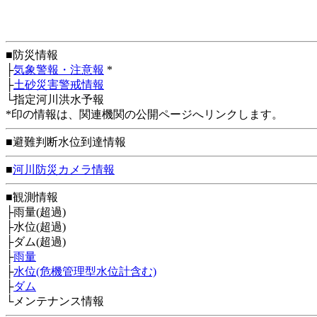
■防災情報
├
気象警報・注意報
*
├
土砂災害警戒情報
└指定河川洪水予報
*印の情報は、関連機関の公開ページへリンクします。
■避難判断水位到達情報
■
河川防災カメラ情報
■観測情報
├雨量(超過)
├水位(超過)
├ダム(超過)
├
雨量
├
水位(危機管理型水位計含む)
├
ダム
└メンテナンス情報