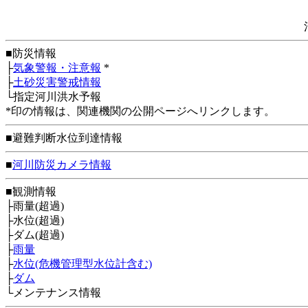
■防災情報
├
気象警報・注意報
*
├
土砂災害警戒情報
└指定河川洪水予報
*印の情報は、関連機関の公開ページへリンクします。
■避難判断水位到達情報
■
河川防災カメラ情報
■観測情報
├雨量(超過)
├水位(超過)
├ダム(超過)
├
雨量
├
水位(危機管理型水位計含む)
├
ダム
└メンテナンス情報