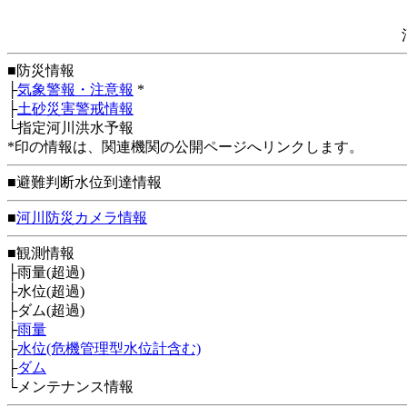
■防災情報
├
気象警報・注意報
*
├
土砂災害警戒情報
└指定河川洪水予報
*印の情報は、関連機関の公開ページへリンクします。
■避難判断水位到達情報
■
河川防災カメラ情報
■観測情報
├雨量(超過)
├水位(超過)
├ダム(超過)
├
雨量
├
水位(危機管理型水位計含む)
├
ダム
└メンテナンス情報