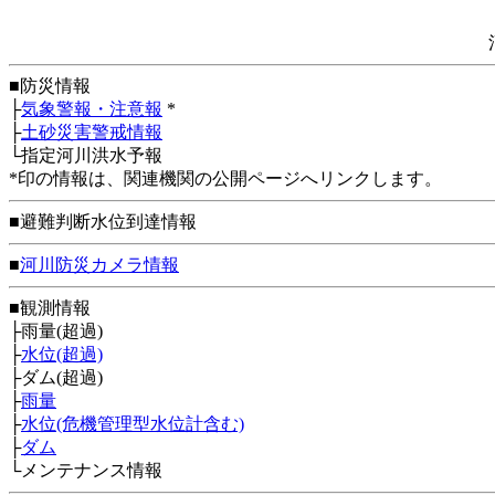
■防災情報
├
気象警報・注意報
*
├
土砂災害警戒情報
└指定河川洪水予報
*印の情報は、関連機関の公開ページへリンクします。
■避難判断水位到達情報
■
河川防災カメラ情報
■観測情報
├雨量(超過)
├
水位(超過)
├ダム(超過)
├
雨量
├
水位(危機管理型水位計含む)
├
ダム
└メンテナンス情報