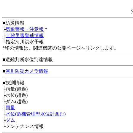
■防災情報
├
気象警報・注意報
*
├
土砂災害警戒情報
└指定河川洪水予報
*印の情報は、関連機関の公開ページへリンクします。
■避難判断水位到達情報
■
河川防災カメラ情報
■観測情報
├雨量(超過)
├水位(超過)
├ダム(超過)
├
雨量
├
水位(危機管理型水位計含む)
├
ダム
└メンテナンス情報