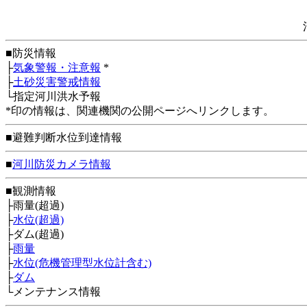
■防災情報
├
気象警報・注意報
*
├
土砂災害警戒情報
└指定河川洪水予報
*印の情報は、関連機関の公開ページへリンクします。
■避難判断水位到達情報
■
河川防災カメラ情報
■観測情報
├雨量(超過)
├
水位(超過)
├ダム(超過)
├
雨量
├
水位(危機管理型水位計含む)
├
ダム
└メンテナンス情報