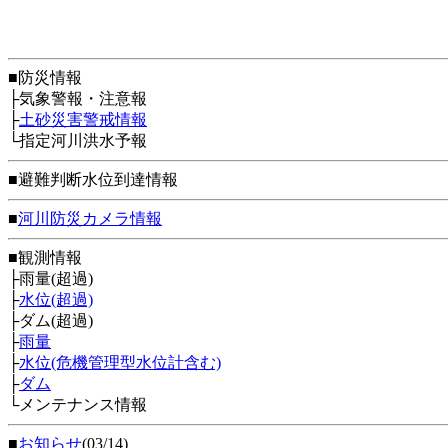
■防災情報
├気象警報・注意報
├
土砂災害警戒情報
└指定河川洪水予報
■避難判断水位到達情報
■
河川防災カメラ情報
■観測情報
├雨量(超過)
├
水位(超過)
├ダム(超過)
├
雨量
├
水位(危機管理型水位計含む)
├
ダム
└メンテナンス情報
■
お知らせ
(03/14)