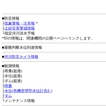
■防災情報
├
気象警報・注意報
*
├
土砂災害警戒情報
└指定河川洪水予報
*印の情報は、関連機関の公開ページへリンクします。
■避難判断水位到達情報
■
河川防災カメラ情報
■観測情報
├雨量(超過)
├水位(超過)
├ダム(超過)
├
雨量
├
水位(危機管理型水位計含む)
├
ダム
└メンテナンス情報