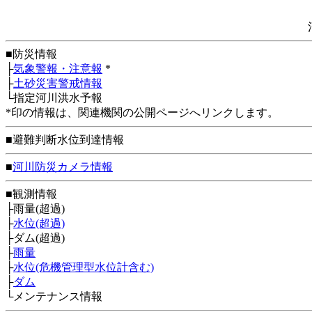
■防災情報
├
気象警報・注意報
*
├
土砂災害警戒情報
└指定河川洪水予報
*印の情報は、関連機関の公開ページへリンクします。
■避難判断水位到達情報
■
河川防災カメラ情報
■観測情報
├雨量(超過)
├
水位(超過)
├ダム(超過)
├
雨量
├
水位(危機管理型水位計含む)
├
ダム
└メンテナンス情報