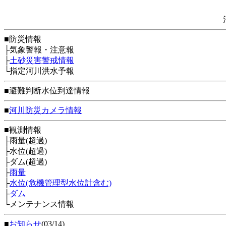
■防災情報
├気象警報・注意報
├
土砂災害警戒情報
└指定河川洪水予報
■避難判断水位到達情報
■
河川防災カメラ情報
■観測情報
├雨量(超過)
├水位(超過)
├ダム(超過)
├
雨量
├
水位(危機管理型水位計含む)
├
ダム
└メンテナンス情報
■
お知らせ
(03/14)