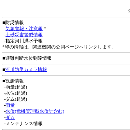
■防災情報
├
気象警報・注意報
*
├
土砂災害警戒情報
└指定河川洪水予報
*印の情報は、関連機関の公開ページへリンクします。
■避難判断水位到達情報
■
河川防災カメラ情報
■観測情報
├雨量(超過)
├水位(超過)
├ダム(超過)
├
雨量
├
水位(危機管理型水位計含む)
├
ダム
└メンテナンス情報