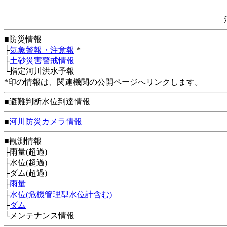
■防災情報
├
気象警報・注意報
*
├
土砂災害警戒情報
└指定河川洪水予報
*印の情報は、関連機関の公開ページへリンクします。
■避難判断水位到達情報
■
河川防災カメラ情報
■観測情報
├雨量(超過)
├水位(超過)
├ダム(超過)
├
雨量
├
水位(危機管理型水位計含む)
├
ダム
└メンテナンス情報