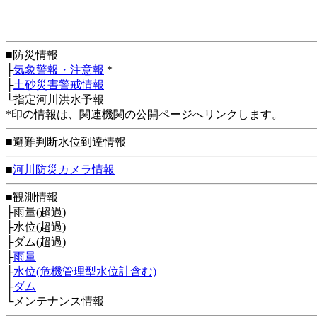
■防災情報
├
気象警報・注意報
*
├
土砂災害警戒情報
└指定河川洪水予報
*印の情報は、関連機関の公開ページへリンクします。
■避難判断水位到達情報
■
河川防災カメラ情報
■観測情報
├雨量(超過)
├水位(超過)
├ダム(超過)
├
雨量
├
水位(危機管理型水位計含む)
├
ダム
└メンテナンス情報