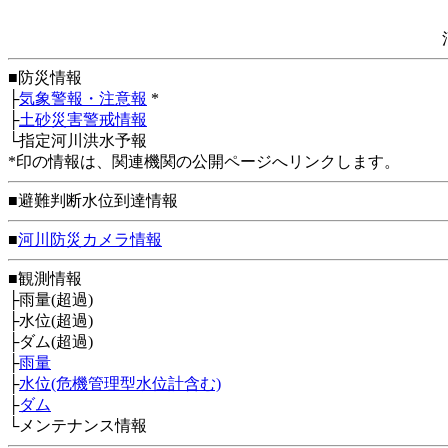
■防災情報
├
気象警報・注意報
*
├
土砂災害警戒情報
└指定河川洪水予報
*印の情報は、関連機関の公開ページへリンクします。
■避難判断水位到達情報
■
河川防災カメラ情報
■観測情報
├雨量(超過)
├水位(超過)
├ダム(超過)
├
雨量
├
水位(危機管理型水位計含む)
├
ダム
└メンテナンス情報