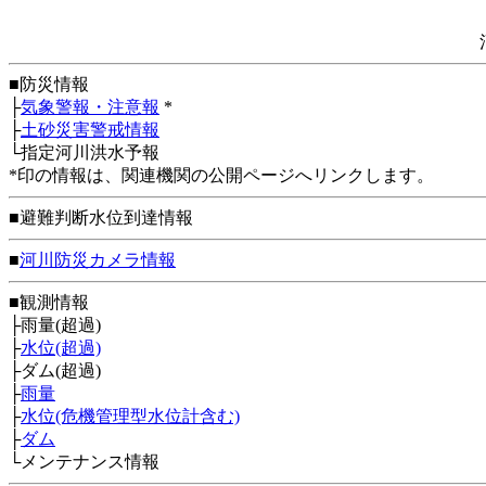
■防災情報
├
気象警報・注意報
*
├
土砂災害警戒情報
└指定河川洪水予報
*印の情報は、関連機関の公開ページへリンクします。
■避難判断水位到達情報
■
河川防災カメラ情報
■観測情報
├雨量(超過)
├
水位(超過)
├ダム(超過)
├
雨量
├
水位(危機管理型水位計含む)
├
ダム
└メンテナンス情報