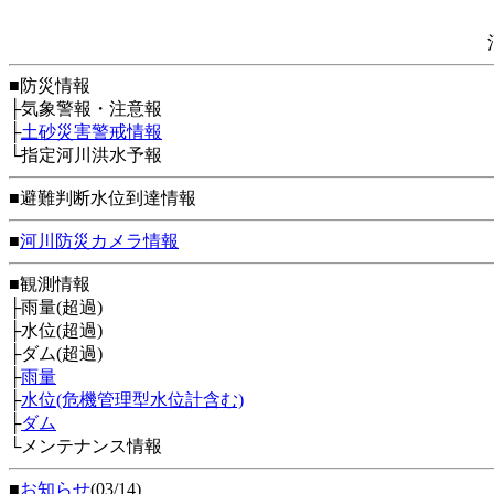
■防災情報
├気象警報・注意報
├
土砂災害警戒情報
└指定河川洪水予報
■避難判断水位到達情報
■
河川防災カメラ情報
■観測情報
├雨量(超過)
├水位(超過)
├ダム(超過)
├
雨量
├
水位(危機管理型水位計含む)
├
ダム
└メンテナンス情報
■
お知らせ
(03/14)