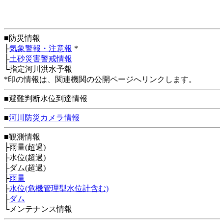
■防災情報
├
気象警報・注意報
*
├
土砂災害警戒情報
└指定河川洪水予報
*印の情報は、関連機関の公開ページへリンクします。
■避難判断水位到達情報
■
河川防災カメラ情報
■観測情報
├雨量(超過)
├水位(超過)
├ダム(超過)
├
雨量
├
水位(危機管理型水位計含む)
├
ダム
└メンテナンス情報