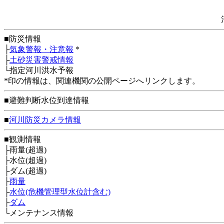
■防災情報
├
気象警報・注意報
*
├
土砂災害警戒情報
└指定河川洪水予報
*印の情報は、関連機関の公開ページへリンクします。
■避難判断水位到達情報
■
河川防災カメラ情報
■観測情報
├雨量(超過)
├水位(超過)
├ダム(超過)
├
雨量
├
水位(危機管理型水位計含む)
├
ダム
└メンテナンス情報