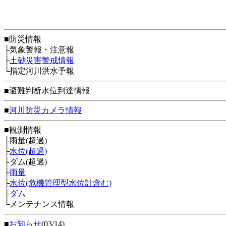
■防災情報
├気象警報・注意報
├
土砂災害警戒情報
└指定河川洪水予報
■避難判断水位到達情報
■
河川防災カメラ情報
■観測情報
├雨量(超過)
├
水位(超過)
├ダム(超過)
├
雨量
├
水位(危機管理型水位計含む)
├
ダム
└メンテナンス情報
■
お知らせ
(03/14)