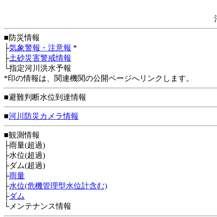
■防災情報
├
気象警報・注意報
*
├
土砂災害警戒情報
└指定河川洪水予報
*印の情報は、関連機関の公開ページへリンクします。
■避難判断水位到達情報
■
河川防災カメラ情報
■観測情報
├雨量(超過)
├水位(超過)
├ダム(超過)
├
雨量
├
水位(危機管理型水位計含む)
├
ダム
└メンテナンス情報