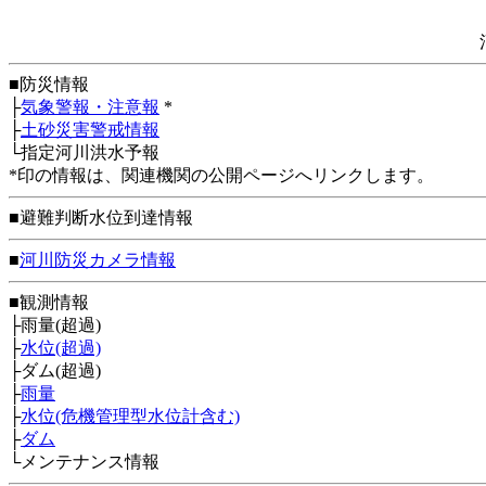
■防災情報
├
気象警報・注意報
*
├
土砂災害警戒情報
└指定河川洪水予報
*印の情報は、関連機関の公開ページへリンクします。
■避難判断水位到達情報
■
河川防災カメラ情報
■観測情報
├雨量(超過)
├
水位(超過)
├ダム(超過)
├
雨量
├
水位(危機管理型水位計含む)
├
ダム
└メンテナンス情報