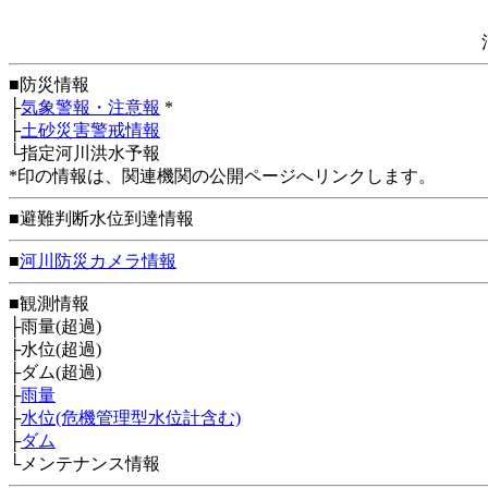
■防災情報
├
気象警報・注意報
*
├
土砂災害警戒情報
└指定河川洪水予報
*印の情報は、関連機関の公開ページへリンクします。
■避難判断水位到達情報
■
河川防災カメラ情報
■観測情報
├雨量(超過)
├水位(超過)
├ダム(超過)
├
雨量
├
水位(危機管理型水位計含む)
├
ダム
└メンテナンス情報