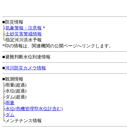
■防災情報
├
気象警報・注意報
*
├
土砂災害警戒情報
└指定河川洪水予報
*印の情報は、関連機関の公開ページへリンクします。
■避難判断水位到達情報
■
河川防災カメラ情報
■観測情報
├雨量(超過)
├水位(超過)
├ダム(超過)
├
雨量
├
水位(危機管理型水位計含む)
├
ダム
└メンテナンス情報